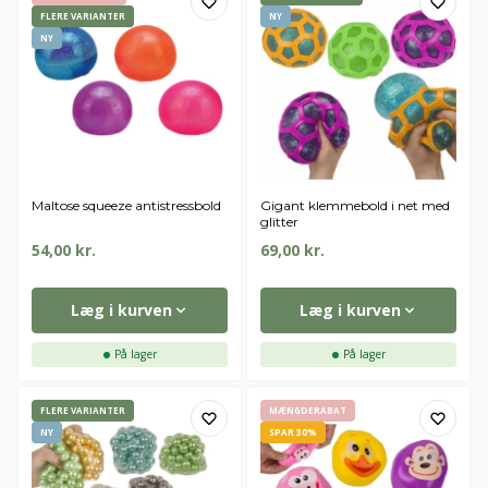
FLERE VARIANTER
NY
NY
Maltose squeeze antistressbold
Gigant klemmebold i net med
glitter
54,00
kr.
69,00
kr.
Læg i kurven
Læg i kurven
På lager
På lager
FLERE VARIANTER
MÆNGDERABAT
NY
SPAR 30%