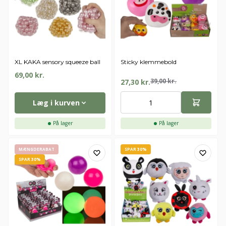
XL KAKA sensory squeeze ball
Sticky klemmebold
69,00
kr.
39,00
kr.
27,30
kr.
Læg i kurven
På lager
På lager
MÆNGDERABAT
SPAR 30%
SPAR 30%