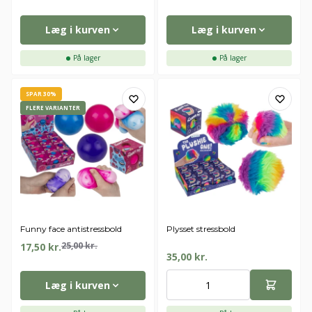
Læg i kurven
Læg i kurven
På lager
På lager
SPAR 30%
FLERE VARIANTER
Funny face antistressbold
Plysset stressbold
25,00
kr.
17,50
kr.
35,00
kr.
Læg i kurven