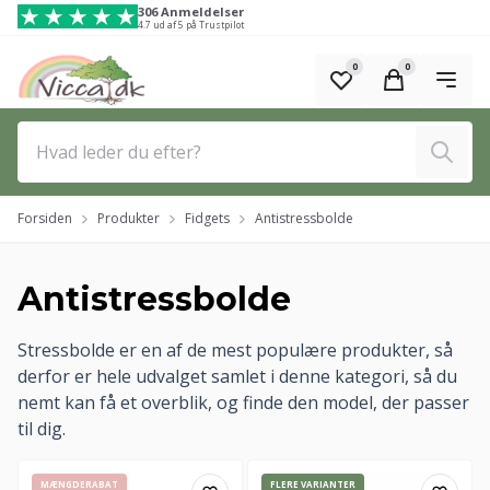
Spring til hovedindhold (Tryk Enter)
306 Anmeldelser
4.7 ud af 5 på Trustpilot
0
0
Søg
Forsiden
Produkter
Fidgets
Antistressbolde
Antistressbolde
Stressbolde er en af de mest populære produkter, så
derfor er hele udvalget samlet i denne kategori, så du
nemt kan få et overblik, og finde den model, der passer
til dig.
MÆNGDERABAT
FLERE VARIANTER