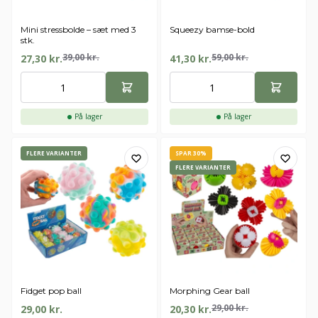
Mini stressbolde – sæt med 3
Squeezy bamse-bold
stk.
39,00
kr.
59,00
kr.
27,30
kr.
41,30
kr.
På lager
På lager
FLERE VARIANTER
SPAR 30%
FLERE VARIANTER
Fidget pop ball
Morphing Gear ball
29,00
kr.
29,00
kr.
20,30
kr.