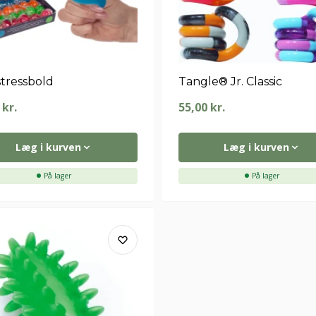
stressbold
Tangle® Jr. Classic
0
kr.
55,00
kr.
Læg i kurven
Læg i kurven
På lager
På lager