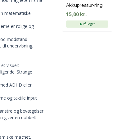
g mod magneten i små
Akkupressur-ring
 den matematiske
15,00
kr.
På lager
erne er rolige og
r god modstand
til undervisning,
.
et visuelt
ligende. Strange
n med ADHD eller
e og taktile input
mønstre og bevægelser
n giver en dobbelt
ramiske magnet.