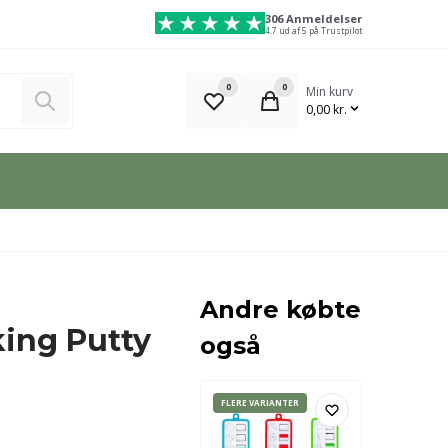
306 Anmeldelser
4.7 ud af 5 på Trustpilot
0
0
Min kurv
Søg
0,00 kr.
Andre købte
king Putty
også
FLERE VARIANTER