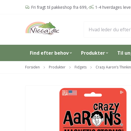
Spring til hovedindhold (Tryk Enter)
Fri fragt til pakkeshop fra 699,-
1-4 hverdages leve
Find efter behov
Produkter
Til u
Forsiden
Produkter
Fidgets
Crazy Aaron’s Thinkin