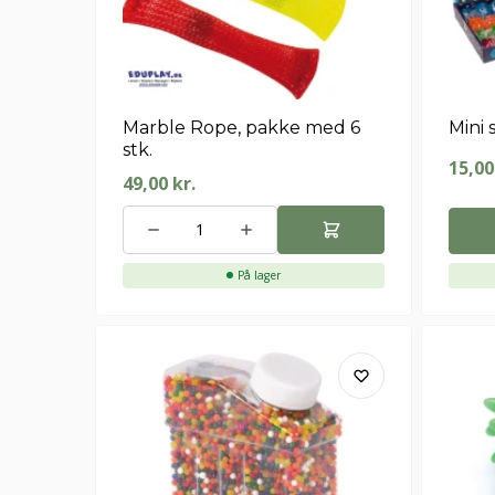
Marble Rope, pakke med 6
Mini 
stk.
15,0
49,00
kr.
På lager