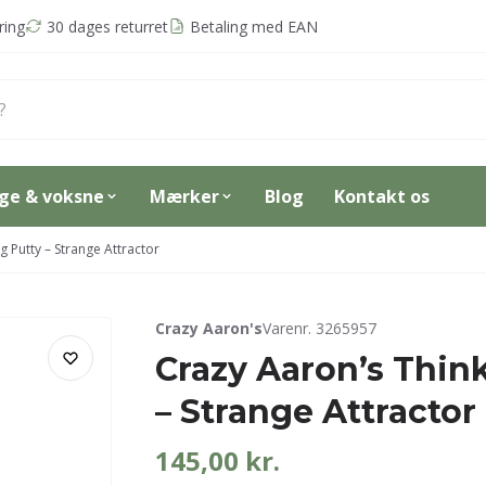
ring
30 dages returret
Betaling med EAN
nge & voksne
Mærker
Blog
Kontakt os
g Putty – Strange Attractor
Crazy Aaron's
Varenr. 3265957
Crazy Aaron’s Thin
– Strange Attractor
145,00
kr.