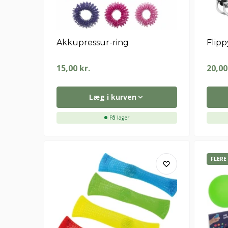
Akkupressur-ring
Flipp
15,00
kr.
20,0
Læg i kurven
På lager
FLERE