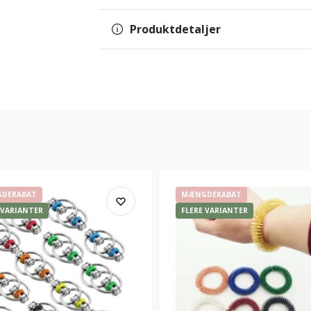
Produktdetaljer
u!
e.
DERABAT
MÆNGDERABAT
 VARIANTER
FLERE VARIANTER