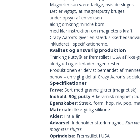
Magneter kan være farlige, hvis de sluges.
Det er vigtigt, at magnetputty bruges:
under opsyn af en voksen
aldrig omkring mindre børn
med klar instruktion om magnetens kraft
Crazy Aaron’s giver en stærk sikkerhedsadvar
inkluderet i specifikationerne.
Kvalitet og ansvarlig produktion
Thinking Putty® er fremstillet i USA af ikke-gif
aldrig ud og efterlader ingen rester.
Produktionen er delvist bemandet af menne
ørste ordre
behov – en vigtig del af Crazy Aaron’s socia
Specifikationer
Farve:
Sort med grønne glitrer (magnetisk)
Indhold:
90g putty
+ keramisk magnet (ca. 
Egenskaber:
Stræk, form, hop, riv, pop, ma
Materiale:
Ikke-giftig silikone
Alder:
Fra 8 år
me!
Advarsel:
Indeholder stærk magnet.
Kan være
alt fra sansestimulering til
magneter sluges.
Oprindelse:
Fremstillet i USA