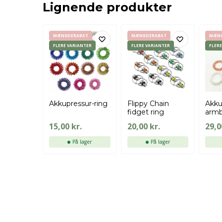
Lignende produkter
MÆNGDERABAT
MÆNGDERABAT
MÆN
FLERE VARIANTER
FLERE VARIANTER
FLER
Akkupressur-ring
Flippy Chain
Akku
fidget ring
arm
15,00
kr.
20,00
kr.
29,
På lager
På lager