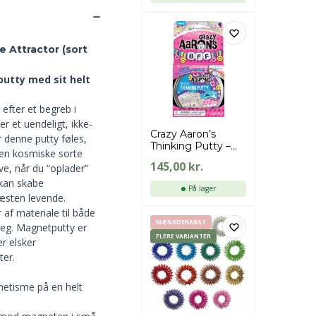
e Attractor (sort
utty med sit helt
efter et begreb i
r et uendeligt, ikke-
Crazy Aaron’s
 denne putty føles,
Thinking Putty –
ten kosmiske sorte
BFF
145,00
kr.
ve, når du “oplader”
kan skabe
På lager
æsten levende.
 af materiale til både
MÆNGDERABAT
eg. Magnetputty er
FLERE VARIANTER
r elsker
ter.
netisme på en helt