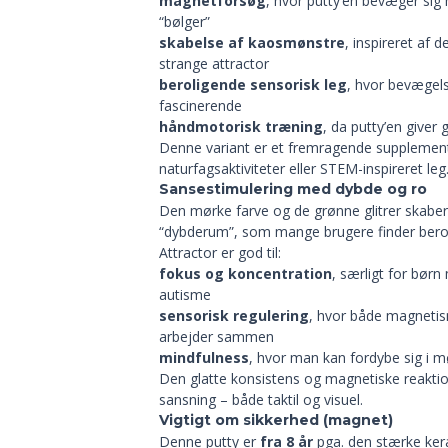
magnetforsøg
, hvor putty’en bevæger si
“bølger”
skabelse af kaosmønstre
, inspireret af
strange attractor
beroligende sensorisk leg
, hvor bevægels
fascinerende
håndmotorisk træning
, da putty’en give
Denne variant er et fremragende supplement 
naturfagsaktiviteter eller STEM-inspireret leg
Sansestimulering med dybde og ro
Den mørke farve og de grønne glitrer skaber 
“dybderum”, som mange brugere finder bero
Attractor er god til:
fokus og koncentration
, særligt for bør
autisme
sensorisk regulering
, hvor både magnetism
arbejder sammen
mindfulness
, hvor man kan fordybe sig i 
Den glatte konsistens og magnetiske reaktio
sansning – både taktil og visuel.
Vigtigt om sikkerhed (magnet)
Denne putty er
fra 8 år
pga. den stærke ke