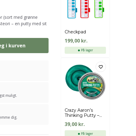
or (sort med grønne
teori – en putty med sit
Checkpad
199,00
kr.
g i kurven
På lager
st muligt.
Crazy Aaron’s
Thinking Putty –
stemme dig.
Emerald City
39,00
kr.
På lager