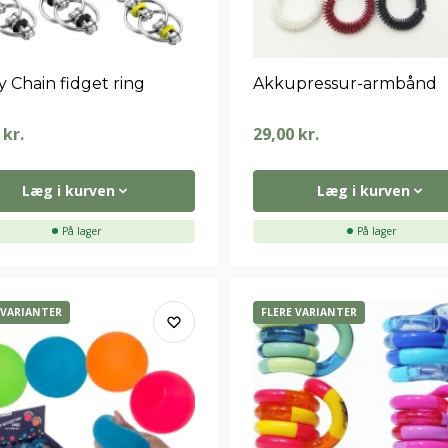
y Chain fidget ring
Akkupressur-armbånd
0
kr.
29,00
kr.
Læg i kurven
Læg i kurven
På lager
På lager
 VARIANTER
FLERE VARIANTER