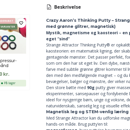
Beskrivelse
Crazy Aaron’s Thinking Putty – Strang
GDERABAT
med grønne glitrer, magnetisk)
E VARIANTER
Mystik, magnetisme og kaosteori – en p
eget “sind”
Strange Attractor Thinking Putty® er opkaldt 
kaosteorien: en matematisk ligning, der skabe
gentagende mønster. Det passer perfekt, for
pressur-
som om den har sit eget liv. Den dybe, næs
bånd
farve med subtile grønne glitrer kommer til li
00
kr.
den med den medfølgende magnet – og du 
bevægelser, bølger og mønstre, der virker n
På lager
Den store bøtte med
90g
putty giver masser
eksperimenter, sansepauser og fordybende l
ideel for nysgerrige børn, unge og voksne, de
naturvidenskab, sanselig leg og visuelle effek
Magnetisk leg og STEM-venlig læring
Med Strange Attractor kan du udforske mag
hands-on måde. Brug putty’en til: