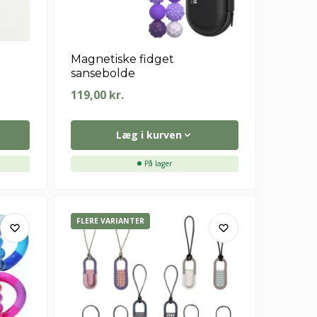
Magnetiske fidget
sansebolde
119,00
kr.
Læg i kurven
På lager
FLERE VARIANTER