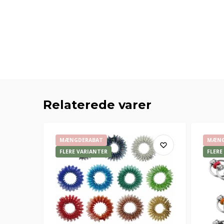
Giv mig rabatkoden n
Relaterede varer
(Du kan altid trække dit samtykke tilbag
Læs mere i vores
persondatapolitik
.)
MÆNGDERABAT
MÆNG
FLERE VARIANTER
FLERE