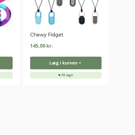
Chewy Fidget
145,00
kr.
Læg i kurven
På lager