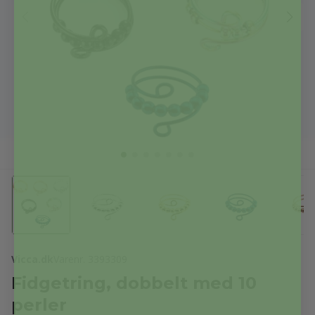
Vicca.dk
Varenr. 3393309
Fidgetring, dobbelt med 10
perler