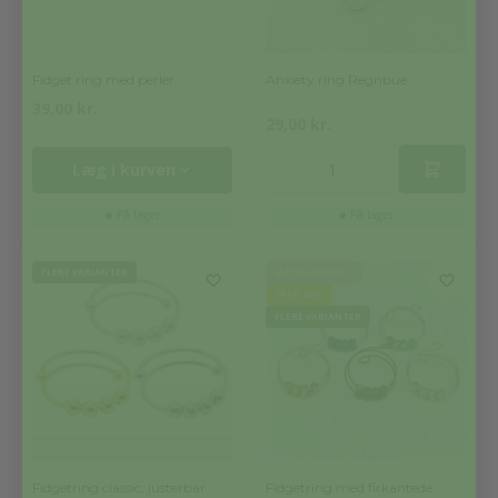
Fidget ring med perler
Anxiety ring Regnbue
39,00
kr.
29,00
kr.
Læg i kurven
På lager
På lager
FLERE VARIANTER
MÆNGDERABAT
SPAR 20%
FLERE VARIANTER
Fidgetring classic, justerbar
Fidgetring med firkantede