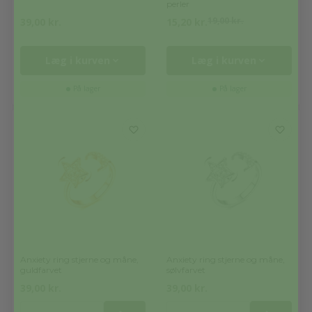
perler
19,00
kr.
39,00
kr.
15,20
kr.
Læg i kurven
Læg i kurven
På lager
På lager
Anxiety ring stjerne og måne,
Anxiety ring stjerne og måne,
guldfarvet
sølvfarvet
39,00
kr.
39,00
kr.