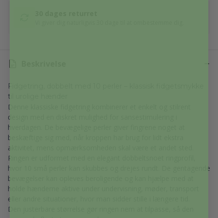
30 dages returret
Vi giver dig naturligvis 30 dage til at ombestemme dig.
Beskrivelse
Fidgetring, dobbelt med 10 perler – klassisk fidgetsmykke
til urolige hænder
Denne klassiske fidgetring kombinerer et enkelt og stilrent
design med en diskret mulighed for sansestimulering i
hverdagen. De bevægelige perler giver fingrene noget at
beskæftige sig med, når kroppen har brug for lidt ekstra
aktivitet, mens opmærksomheden skal være et andet sted.
Ringen er udformet med en elegant dobbeltsnoet ringprofil,
hvor 10 små perler kan skubbes og drejes rundt. De gentagende
bevægelser kan opleves beroligende og kan hjælpe med at
holde hænderne aktive under undervisning, møder, transport
eller andre situationer, hvor man sidder stille i længere tid.
Den justerbare størrelse gør ringen nem at tilpasse, så den