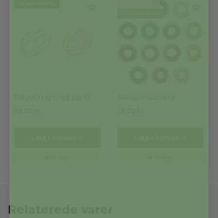
FLERE VARIANTER
MÆNGDERABAT
FLERE VARIANTER
Fidget ring med perler
Akkupressur-ring
39,00
kr.
15,00
kr.
Læg i kurven
Læg i kurven
På lager
På lager
Relaterede varer