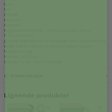
Guld
Sølv
Metalblå
Kamæleon
Rose gold
Fidgetring med 10 perler – diskret ro og fokus, køb nu
Meta description
Justerbar fidgetring med 10 bevægelige perler og dobbeltsnoet
design. Diskret støtte til uro og koncentration. Vælg din
favoritfarve i dag.
Materiale: Stål (316L)
Størrelse: fra 4,6 - 6,6 cm i omkreds
Produktdetaljer
Lignende produkter
MÆNGDERABAT
MÆNGDERABAT
FLERE VARIANTER
FLERE VARIANTER