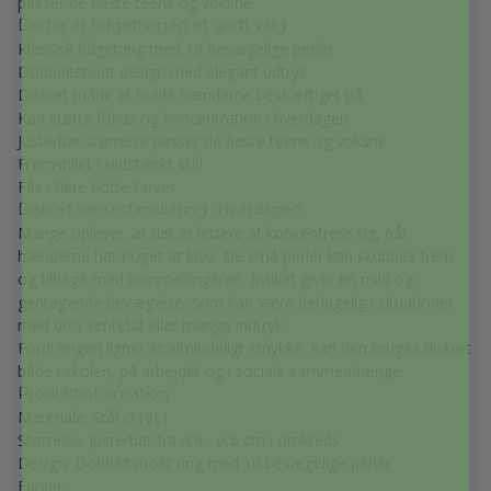
passer de fleste teens og voksne.
Derfor er fidgetringen et godt valg
Klassisk fidgetring med 10 bevægelige perler
Dobbeltsnoet design med elegant udtryk
Diskret måde at holde hænderne beskæftiget på
Kan støtte fokus og koncentration i hverdagen
Justerbar størrelse passer de fleste teens og voksne
Fremstillet i slidstærkt stål
Fås i flere flotte farver
Diskret sansestimulering i hverdagen
Mange oplever, at det er lettere at koncentrere sig, når
hænderne har noget at lave. De små perler kan skubbes frem
og tilbage med tommelfingeren, hvilket giver en mild og
gentagende bevægelse, som kan være behagelig i situationer
med uro, ventetid eller mange indtryk.
Fordi ringen ligner et almindeligt smykke, kan den bruges diskret
både i skolen, på arbejdet og i sociale sammenhænge.
Produktinformation
Materiale: Stål (316L)
Størrelse: Justerbar fra 4,6 - 6,6 cm i omkreds
Design: Dobbeltsnoet ring med 10 bevægelige perler
Farver: