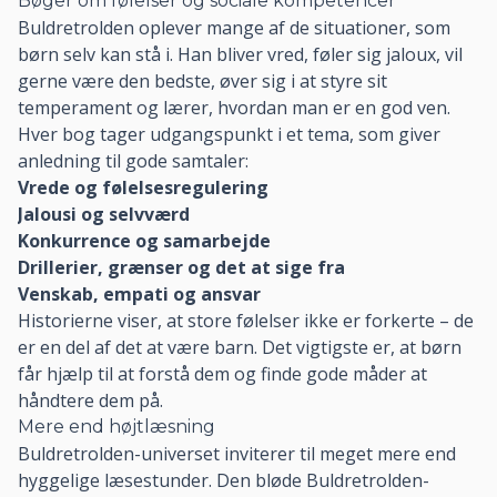
Bøger om følelser og sociale kompetencer
Buldretrolden oplever mange af de situationer, som
børn selv kan stå i. Han bliver vred, føler sig jaloux, vil
gerne være den bedste, øver sig i at styre sit
temperament og lærer, hvordan man er en god ven.
Hver bog tager udgangspunkt i et tema, som giver
anledning til gode samtaler:
Vrede og følelsesregulering
Jalousi og selvværd
Konkurrence og samarbejde
Drillerier, grænser og det at sige fra
Venskab, empati og ansvar
Historierne viser, at store følelser ikke er forkerte – de
er en del af det at være barn. Det vigtigste er, at børn
får hjælp til at forstå dem og finde gode måder at
håndtere dem på.
Mere end højtlæsning
Buldretrolden-universet inviterer til meget mere end
hyggelige læsestunder. Den bløde Buldretrolden-