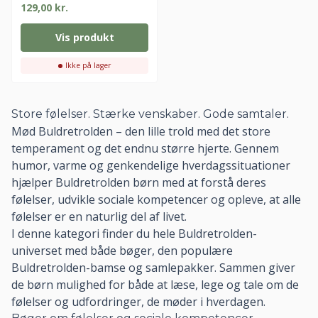
129,00
kr.
399,-
Vis produkt
Tilmeld dig nyhedsbrevet,
Ikke på lager
og få rabatkoden med det samme!
Glæd dig også til lækre nyheder og faglige
godbidder om alt fra sansestimulering til uro i
Store følelser. Stærke venskaber. Gode samtaler.
kroppen.
Mød Buldretrolden – den lille trold med det store
temperament og det endnu større hjerte. Gennem
humor, varme og genkendelige hverdagssituationer
hjælper Buldretrolden børn med at forstå deres
følelser, udvikle sociale kompetencer og opleve, at alle
følelser er en naturlig del af livet.
I denne kategori finder du hele Buldretrolden-
universet med både bøger, den populære
Giv mig rabatkoden nu!
Buldretrolden-bamse og samlepakker. Sammen giver
de børn mulighed for både at læse, lege og tale om de
følelser og udfordringer, de møder i hverdagen.
(Du kan altid trække dit samtykke tilbage.
Læs mere i vores
persondatapolitik
.)