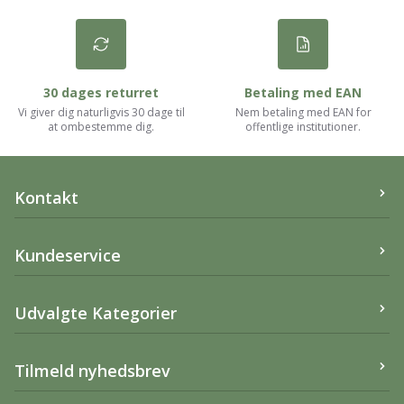
30 dages returret
Betaling med EAN
Vi giver dig naturligvis 30 dage til
Nem betaling med EAN for
at ombestemme dig.
offentlige institutioner.
Kontakt
Vicca.dk Aps
Kundeservice
Ravnshøjvej 66,
9900 Frederikshavn
Om Vicca.dk
Udvalgte Kategorier
Telefon:
20617716
Handelsbetingelser
Post:
info@vicca.dk
Returnering
Sansebamser
Tilmeld nyhedsbrev
CVR
:
39 78 01 78
Persondatapolitik
Bidesmykker