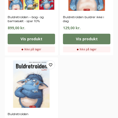
Buldretrolden – bog- og
Buldretrolden buldrer ikke i
bamsesæt - spar 10%
dag
899,00
kr.
129,00
kr.
Vis produkt
Vis produkt
Ikke på lager
Ikke på lager
Få 10% rabat på din
første ordre over
Buldretrolden