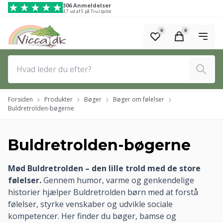
Spring til hovedindhold (Tryk Enter)
306 Anmeldelser
4.7 ud af 5 på Trustpilot
0
0
Søg
Forsiden
Produkter
Bøger
Bøger om følelser
Buldretrolden-bøgerne
Buldretrolden-bøgerne
Mød Buldretrolden – den lille trold med de store
følelser.
Gennem humor, varme og genkendelige
historier hjælper Buldretrolden børn med at forstå
følelser, styrke venskaber og udvikle sociale
kompetencer. Her finder du bøger, bamse og